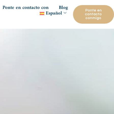
Ponte en contacto con
Blog
Ponte en
Español
contacto
conmigo