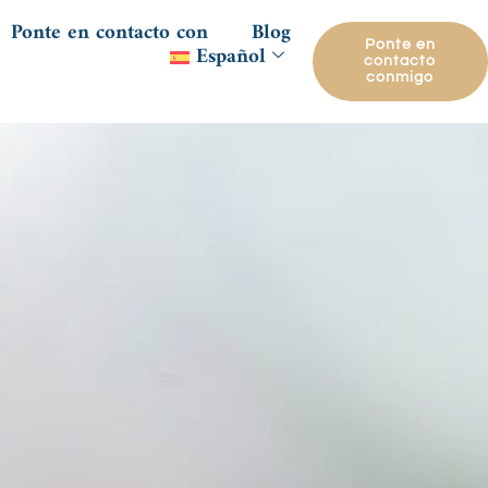
Ponte en contacto con
Blog
Ponte en
Español
contacto
conmigo