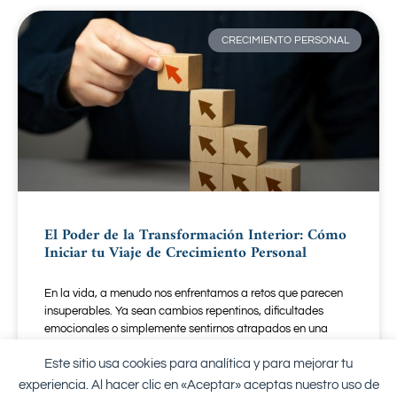
CRECIMIENTO PERSONAL
El Poder de la Transformación Interior: Cómo
Iniciar tu Viaje de Crecimiento Personal
En la vida, a menudo nos enfrentamos a retos que parecen
insuperables. Ya sean cambios repentinos, dificultades
emocionales o simplemente sentirnos atrapados en una
rutina
Este sitio usa cookies para analítica y para mejorar tu
experiencia. Al hacer clic en «Aceptar» aceptas nuestro uso de
LEER MÁS "