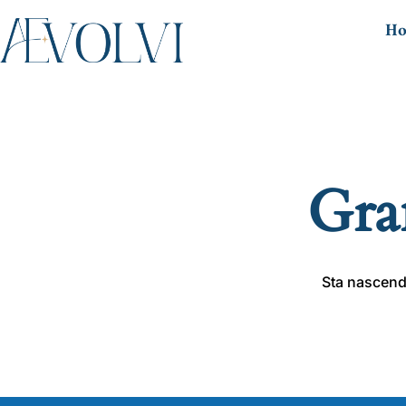
H
Gran
Sta nascendo