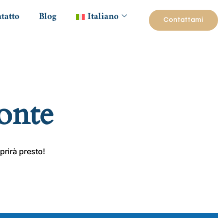
tatto
Blog
Italiano
Contattami
zonte
prirà presto!