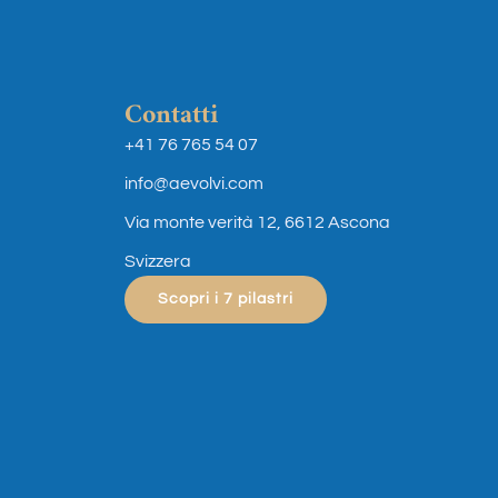
Contatti
+41 76 765 54 07
info@aevolvi.com
Via monte verità 12, 6612 Ascona
Svizzera
Scopri i 7 pilastri