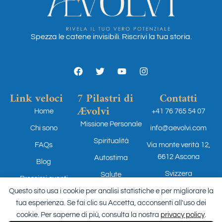
Spezza le catene invisibili. Riscrivi la tua storia.
Link veloci
7 Pilastri di
Contatti
Ævolvi
Home
+41 76 765 54 07
Missione Personale
Chi sono
info@aevolvi.com
Spiritualità
FAQs
Via monte verità 12,
6612 Ascona
Autostima
Blog
Svizzera
Salute
Prossimi eventi
Scopri i 7
Questo sito usa i cookie per analisi statistiche e per migliorare la
Relazioni
pilastri
tua esperienza. Se fai clic su Accetta, acconsenti all'uso dei
Professione
cookie. Per saperne di più, consulta la nostra
privacy policy
.