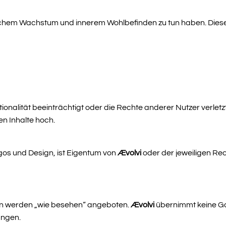
önlichem Wachstum und innerem Wohlbefinden zu tun haben. Die
ktionalität beeinträchtigt oder die Rechte anderer Nutzer verletzt
en Inhalte hoch.
ogos und Design, ist Eigentum von
Ævolvi
oder der jeweiligen Rech
gen werden „wie besehen“ angeboten.
Ævolvi
übernimmt keine Gara
ungen.