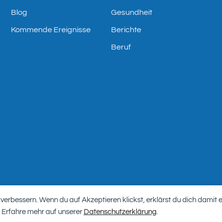
Blog
Gesundheit
Kommende Ereignisse
Berichte
Beruf
 verbessern. Wenn du auf Akzeptieren klickst, erklärst du dich damit 
reich
Web-Design von Swiss Web Studio
 Erfahre mehr auf unserer
Datenschutzerklärung
.