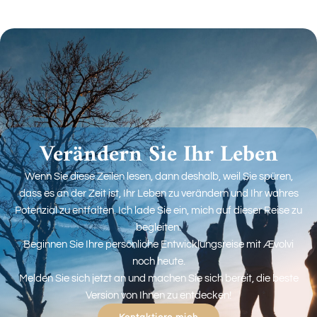
Verändern Sie Ihr Leben
Wenn Sie diese Zeilen lesen, dann deshalb, weil Sie spüren,
dass es an der Zeit ist, Ihr Leben zu verändern und Ihr wahres
Potenzial zu entfalten. Ich lade Sie ein, mich auf dieser Reise zu
begleiten.
Beginnen Sie Ihre persönliche Entwicklungsreise mit Ævolvi
noch heute.
Melden Sie sich jetzt an und machen Sie sich bereit, die beste
Version von Ihnen zu entdecken!