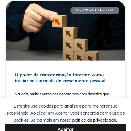
CRESCIMENTO PESSOAL
O poder da transformação interior: como
iniciar sua jornada de crescimento pessoal
Na vida, muitas vezes nos deparamos com desafios que
parecem intransponíveis. Seja por mudanças repentinas,
dificuldades emocionais ou simplesmente por nos sentirmos
Este site usa cookies para análise e para melhorar sua
presos em uma
experiência. Ao clicar em Aceitar, você concorda com o uso de
cookies. Saiba mais em nossa
política de privacidade
.
LEIA MAIS "
Aceitar