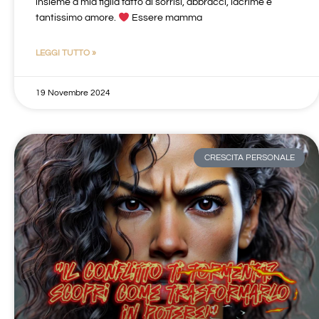
insieme a mia figlia fatto di sorrisi, abbracci, lacrime e
tantissimo amore.
Essere mamma
LEGGI TUTTO »
19 Novembre 2024
CRESCITA PERSONALE