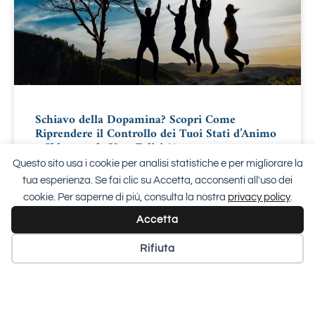
Schiavo della Dopamina? Scopri Come
Riprendere il Controllo dei Tuoi Stati d’Animo
e Sbloccare la Vera Felicità!
Questo sito usa i cookie per analisi statistiche e per migliorare la
Dopamina e Benessere: 10 Chiavi per una Vita Sana con la
tua esperienza. Se fai clic su Accetta, acconsenti all'uso dei
Crescita Personale La dopamina, il “neurotrasmettitore della
cookie. Per saperne di più, consulta la nostra
privacy policy
.
ricompensa”, gioca un ruolo fondamentale nel nostro
Accetta
LEGGI TUTTO »
Rifiuta
8 Ottobre 2024