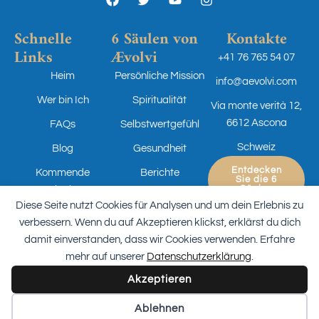
Schnelle
6 Säulen von
Kontakte
Links
Ævolvi
+41 76 765 54 07
Heim
Persönliche Mission
info@aevolvi.com
Wer bin Ich
Spiritualität
Via monte verità 12,
6612 Ascona
FAQs
Selbstwertgefühl
Schweiz
Blog
Gesundheit
Entdecken
Kommende
Berichte
Sie die 6
Säulen
Ereignisse
Beruf
Diese Seite nutzt Cookies für Analysen und um dein Erlebnis zu
verbessern. Wenn du auf Akzeptieren klickst, erklärst du dich
damit einverstanden, dass wir Cookies verwenden. Erfahre
mehr auf unserer
Datenschutzerklärung
.
2026 Copyright Aevolvi di Katherine Recalde
Reservierter Bereich
Akzeptieren
Web-Design von Swiss Web Studio
Ablehnen
Bedingungen und Konditionen
Datenschutz-Bestimmungen