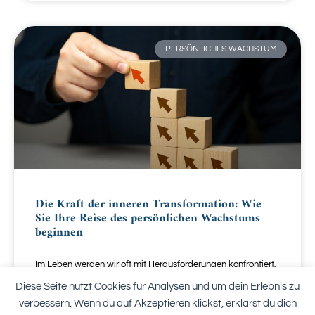
PERSÖNLICHES WACHSTUM
Die Kraft der inneren Transformation: Wie
Sie Ihre Reise des persönlichen Wachstums
beginnen
Im Leben werden wir oft mit Herausforderungen konfrontiert,
die unüberwindbar scheinen. Ob plötzliche Veränderungen,
Diese Seite nutzt Cookies für Analysen und um dein Erlebnis zu
emotionale Schwierigkeiten oder einfach das Gefühl, in einer
verbessern. Wenn du auf Akzeptieren klickst, erklärst du dich
Routine festzustecken, die